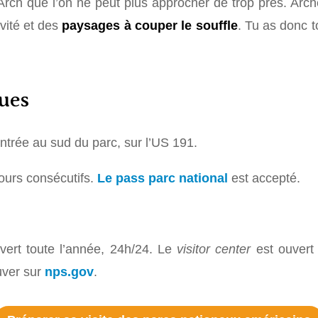
Arch que l’on ne peut plus approcher de trop près. Arch
avité et des
paysages à couper le souffle
. Tu as donc t
ques
entrée au sud du parc, sur l’US 191.
jours consécutifs.
Le pass parc national
est accepté.
vert toute l’année, 24h/24. Le
visitor center
est ouvert 
ouver sur
nps.gov
.