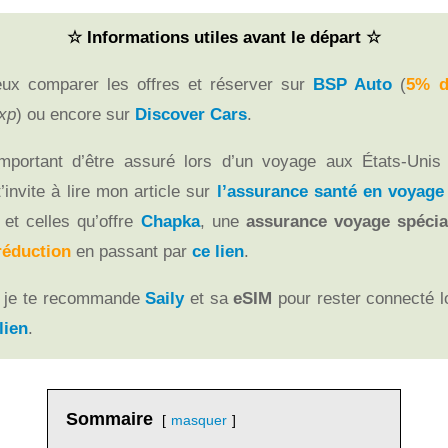
☆ Informations utiles avant le départ ☆
ux comparer les offres et réserver sur
BSP Auto
(
5% d
oxp
)
ou encore sur
Discover Cars
.
important d’être assuré lors d’un voyage
aux États-Unis
t’invite à lire mon article sur
l’assurance santé en voyage
 et celles qu’offre
Chapka
, une
assurance voyage spécia
réduction
en passant par
ce lien
.
: je te recommande
Saily
et sa
eSIM
pour rester connecté l
lien
.
Sommaire
masquer