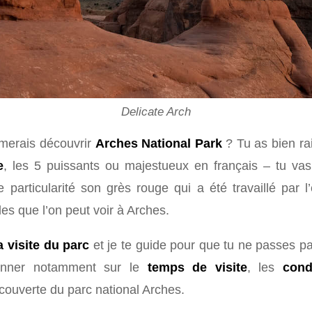
Delicate Arch
imerais découvrir
Arches National Park
? Tu as bien rai
e
, les 5 puissants ou majestueux en français – tu va
e particularité son grès rouge qui a été travaillé par
s que l’on peut voir à Arches.
a visite du parc
et je te guide pour que tu ne passes pa
donner notamment sur le
temps de visite
, les
cond
écouverte du parc national Arches.