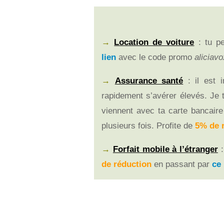
→
Location de voiture
: t
u pe
lien
avec le code promo
aliciav
→
Assurance santé
: i
l est 
rapidement s’avérer élevés
. Je 
viennent avec ta carte bancaire
plusieurs fois. Profite de
5% de 
→
Forfait mobile à l’étranger
de réduction
en passant par
ce 