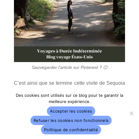
Sauvegarder l’article sur Pinterest ? 🙂
C’est ainsi que se termine cette visite de Sequoia
National Park. J’avais prévu de rester un jour de
Des cookies sont utilisés sur ce blog pour te garantir la
plus, notamment pour explorer Mineral King dont
meilleure expérience.
la route était en travaux et Kings Canyon mais j’ai
Accepter les cookies
dû revoir mes plans. J’ai passé la journée suivante
Refuser les cookies non fonctionnels
dans la
Sierra National Forest
, un coin très
Politique de confidentialité
mignon au niveau du Dinkey Creek Campground,