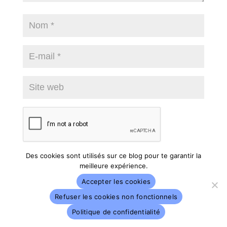
Notifiez-
Des cookies sont utilisés sur ce blog pour te garantir la
meilleure expérience.
moi des commentaires à venir via e-mail. Vous
pouvez aussi
vous abonner
sans commenter.
Accepter les cookies
Refuser les cookies non fonctionnels
Soumettre le commentaire
Politique de confidentialité