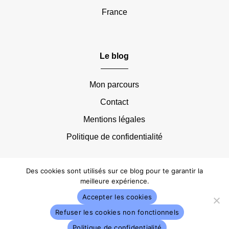
France
Le blog
Mon parcours
Contact
Mentions légales
Politique de confidentialité
Des cookies sont utilisés sur ce blog pour te garantir la
meilleure expérience.
Accepter les cookies
© 2019 – 2026 • Voyages à durée indéterminée.
Refuser les cookies non fonctionnels
Tous droits réservés.
Politique de confidentialité