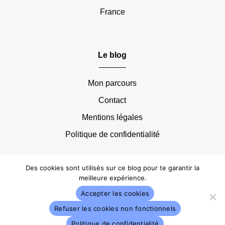
France
Le blog
Mon parcours
Contact
Mentions légales
Politique de confidentialité
Des cookies sont utilisés sur ce blog pour te garantir la
meilleure expérience.
Accepter les cookies
© 2019 – 2026 • Voyages à durée indéterminée.
Refuser les cookies non fonctionnels
Tous droits réservés.
Politique de confidentialité